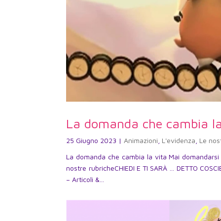
La domanda che cambia la
25 Giugno 2023
|
Animazioni
,
L'evidenza
,
Le nos
La domanda che cambia la vita Mai domandarsi 
nostre rubricheCHIEDI E TI SARÀ … DETTO COS
– Articoli &...