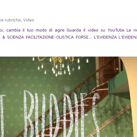
re rubriche
,
Video
, cambia il tuo modo di agire Guarda il video su YouTube Le n
A & SCIENZA FACILITAZIONE-OLISTICA FORSE… L’EVIDENZA L’EVIDE