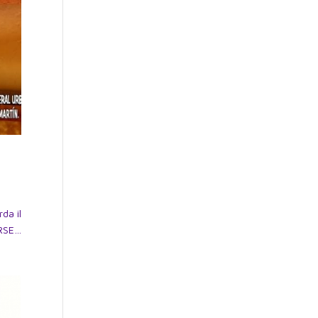
da il
ORSE…