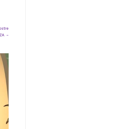
ostre
NZA –