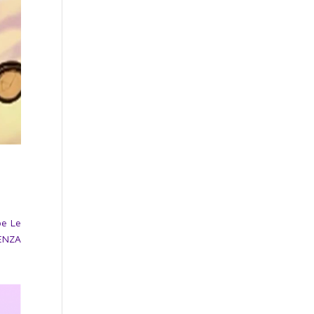
be Le
DENZA