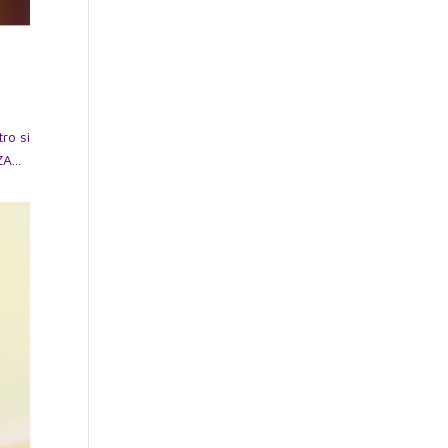
ro si
A...