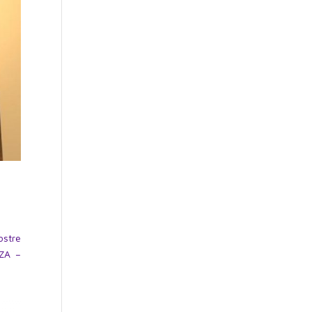
ostre
NZA –