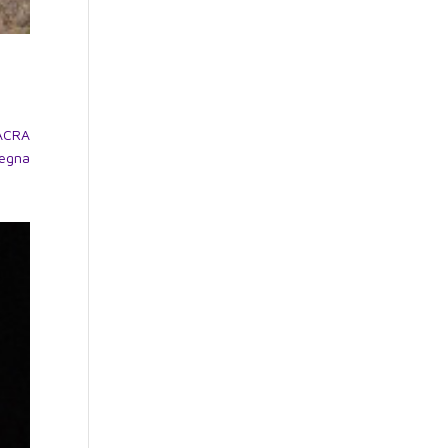
SACRA
degna