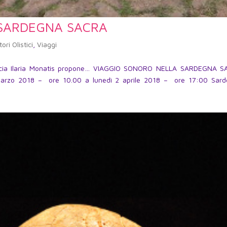
 SARDEGNA SACRA
ori Olistici
,
Viaggi
La Socia Ilaria Monatis propone… VIAGGIO SONORO NELLA SARDEGNA 
 marzo 2018 – ore 10.00 a lunedì 2 aprile 2018 – ore 17:00 Sar