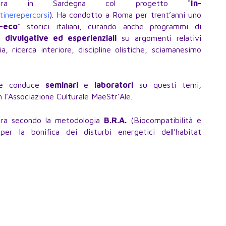
a in Sardegna col progetto “
In-
inerepercorsi
). Ha condotto a Roma per trent’anni uno
o-eco
” storici italiani, curando anche programmi di
, divulgative ed esperienziali
su argomenti relativi
, ricerca interiore, discipline olistiche, sciamanesimo
ove conduce
seminari
e
laboratori
su questi temi,
 l’Associazione Culturale MaeStr’Ale.
a secondo la metodologia
B.R.A.
(Biocompatibilità e
per la bonifica dei disturbi energetici dell’habitat