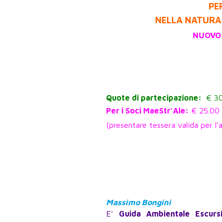
PE
NELLA NATURA 
NUOVO
Quote di partecipazione:
€ 30
Per i Soci MaeStr’Ale:
€ 25.00
(presentare tessera valida per l’a
Massimo Bongini
E’
Guida Ambientale Escursi