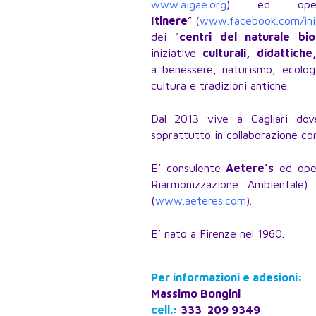
www.aigae.org
) ed oper
Itinere
” (
www.facebook.com/init
dei “
centri del naturale bi
iniziative
culturali, didattiche
a benessere, naturismo, ecologia
cultura e tradizioni antiche.
Dal 2013 vive a Cagliari d
soprattutto in collaborazione con
E’ consulente
Aetere’s
ed oper
Riarmonizzazione Ambientale) 
(
www.aeteres.com
).
E’ nato a Firenze nel 1960.
Per informazioni e adesioni:
Massimo Bongini
cell.:
333 209 9349