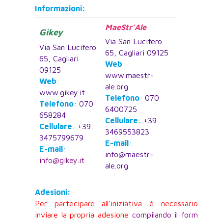
Informazioni:
MaeStr’Ale
Gikey
Via San Lucifero
Via San Lucifero
65, Cagliari 09125
65, Cagliari
Web
:
09125
www.maestr-
Web
:
ale.org
www.gikey.it
Telefono
:
070
Telefono
:
070
6400725
658284
Cellulare
:
+39
Cellulare
:
+39
3469553823
3475799679
E-mail
:
E-mail
:
info@maestr-
info@gikey.it
ale.org
Adesioni:
Per partecipare all’iniziativa è necessario
inviare la propria adesione
compilando il form