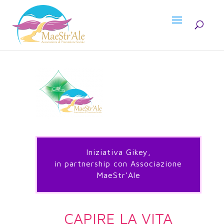
Iniziativa Gikey,
in partnership con Associazione
MaeStr’Ale
CAPIRE LA VITA