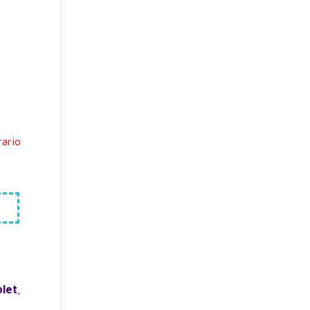
ario
blet
,