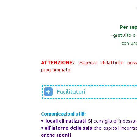
Per sap
-gratuito e
con uno
ATTENZIONE:
esigenze didattiche posso
programmato.
Facilitatori
Comunicazioni utili:
•
locali climatizzati
. Si consiglia di indossa
•
all’interno della sala
che ospita l’incont
anche spenti