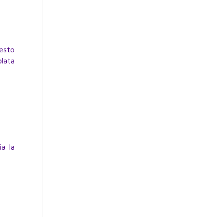
uesto
olata
ia la