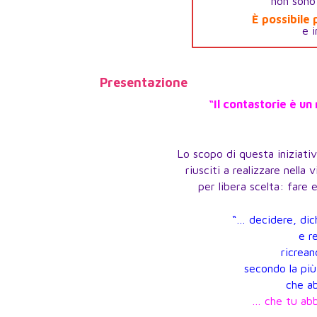
non sono 
È possibile
e i
Presentazione
“
Il contastorie è u
Lo scopo di questa iniziativ
riusciti a realizzare nella
per libera scelta: fare 
“… decidere, dic
e r
ricrea
secondo la più
che a
… che tu abb