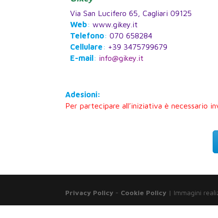
Via San Lucifero 65, Cagliari 09125
Web
:
www.gikey.it
Telefono
:
070 658284
Cellulare
:
+39 3475799679
E-mail
:
info@gikey.it
Adesioni:
Per partecipare all’iniziativa è necessario in
Privacy Policy
-
Cookie Policy
| Immagini reali