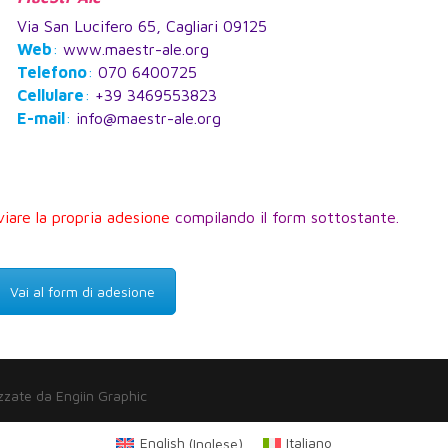
Via San Lucifero 65, Cagliari 09125
Web
:
www.maestr-ale.org
Telefono
:
070 6400725
Cellulare
:
+39 3469553823
E-mail
:
info@maestr-ale.org
viare la propria adesione
compilando il form sottostante.
Vai al form di adesione
zzate da Engiin Graphic
English
(
Inglese
)
Italiano