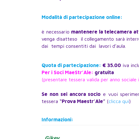
Modalità di partecipazione online:
è necessario
mantenere la telecamera atti
venga disatteso il collegamento sarà interro
dai tempi consentiti dai lavori d’aula.
Quota di partecipazione:
€ 35.00
iva incl
Per i Soci MaeStr’Ale
:
gratuita
(presentare tessera valida per anno sociale 
Se non sei ancora socio
e vuoi speriment
tessera
“Prova Maestr’Ale”
(
clicca qui
)
Informazioni:
Gikey