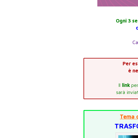
Ogni 3 se
Ca
Per es
è ne
Il
link
per
sarà invi
Tema d
TRASFO