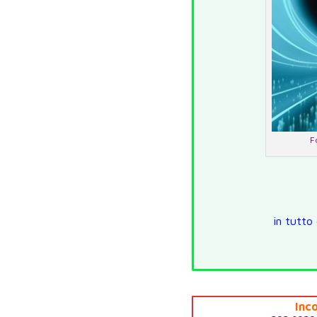
F
in tutto
Inco