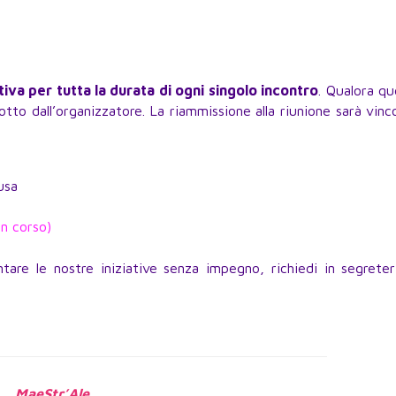
va per tutta la durata di ogni singolo incontro
. Qualora q
tto dall’organizzatore. La riammissione alla riunione sarà vinc
usa
in corso)
are le nostre iniziative senza impegno, richiedi in segreter
MaeStr’Ale