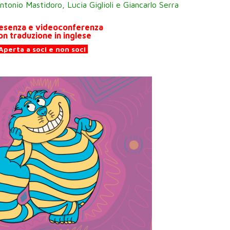
 Antonio Mastidoro, Lucia Giglioli
e Giancarlo Serra
resenza e videoconferenza
on traduzione in inglese
Aperta a soci e non soci