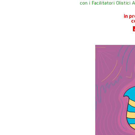
con i Facilitatori Olistici
in p
c