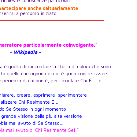
richieste conoscenze particolari
 partecipare anche saltuariamente
nserirsi a percorso iniziato
n narratore particolarmente coinvolgente.”
–
Wikipedia –
a è quella di raccontare la storia di coloro che sono
 vita quello che ognuno di noi è qui a concretizzare
esperienza di chi non è, per ricordare Chi È … e
hiarare, creare, esprimere, sperimentare
ealizzare Chi Realmente È…
ndo Se Stesso in ogni momento
 grande visione della più alta versione
bbia mai avuto di Se Stesso…
ia mai avuto di Chi Realmente Sei!”