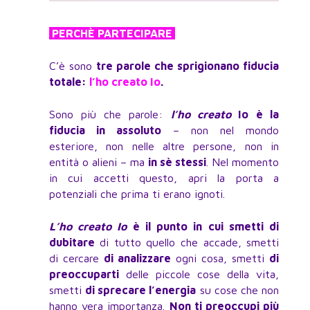
PERCHÈ PARTECIPARE
C’è sono
tre parole che sprigionano fiducia
totale:
l’ho creato Io
.
Sono più che parole:
l’ho creato
Io
è la
fiducia in assoluto
– non nel mondo
esteriore, non nelle altre persone, non in
entità o alieni – ma
in sè stessi
. Nel momento
in cui accetti questo, apri la porta a
potenziali che prima ti erano ignoti.
L’ho creato Io
è il punto in cui smetti di
dubitare
di tutto quello che accade, smetti
di cercare
di analizzare
ogni cosa, smetti
di
preoccuparti
delle piccole cose della vita,
smetti
di sprecare l’energia
su cose che non
hanno vera importanza.
Non ti preoccupi più