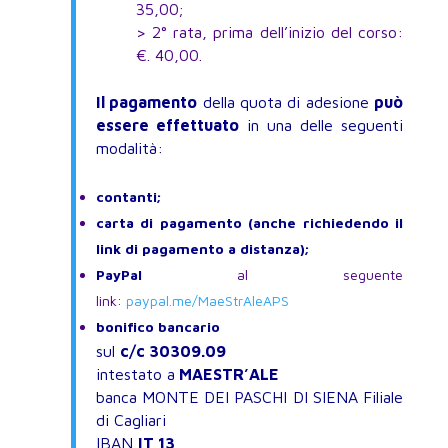
35,00;
> 2° rata, prima dell’inizio del corso:
€. 40,00.
Il pagamento
della quota di adesione
può
essere effettuato
in una delle seguenti
modalità:
contanti;
carta di pagamento (anche richiedendo il
link di pagamento a distanza);
PayPal
al seguente
link:
paypal.me/MaeStrAleAPS
bonifico bancario
sul
c/c 30309.09
intestato a
MAESTR’ALE
banca MONTE DEI PASCHI DI SIENA Filiale
di Cagliari
IBAN
IT 13