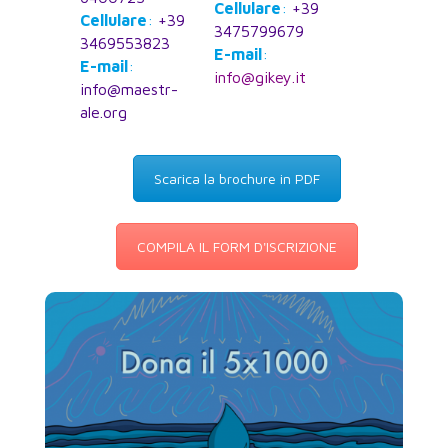
Cellulare
:
+39
Cellulare
:
+39
3475799679
3469553823
E-mail
:
E-mail
:
info@gikey.it
info@maestr-
ale.org
Scarica la brochure in PDF
COMPILA IL FORM D'ISCRIZIONE