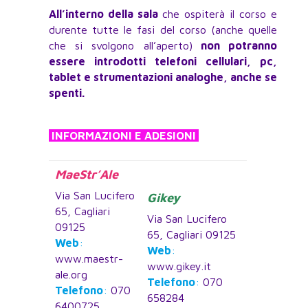
All’interno della sala
che ospiterà il corso e
durente tutte le fasi del corso (anche quelle
che si svolgono all’aperto)
non potranno
essere introdotti telefoni cellulari, pc,
tablet e strumentazioni analoghe, anche se
spenti.
INFORMAZIONI E ADESIONI
MaeStr’Ale
Via San Lucifero
Gikey
65, Cagliari
Via San Lucifero
09125
65, Cagliari 09125
Web
:
Web
:
www.maestr-
www.gikey.it
ale.org
Telefono
:
070
Telefono
:
070
658284
6400725