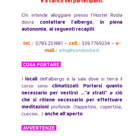
è a carico dei partecipanti.
Chi intende alloggiare presso l’Hostel Rodia
dovrà
contattare l’albergo, in piena
autonomia
,
ai seguenti recapiti
:
tel. :
0783.251881 –
cell.:
339.7769234 –
e-
mail.:
info@hostelrodia.it
COSA PORTARE
I
locali
dell’albergo e la sala dove si terrà il
corso sono
climatizzati
.
Portarsi quanto
necessario per vestirsi …”a strati”
e
ciò
che si ritiene necessario per effettuare
meditazioni
profonde (tappetino, copertina,
cuscino…)
anche all’aperto
AVVERTENZE