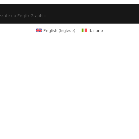
zzate da Engiin Graphic
English
(
Inglese
)
Italiano