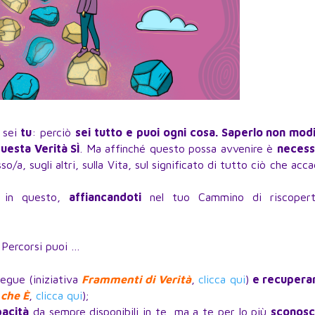
 sei
tu
: perciò
sei tutto
e puoi ogni cosa. Saperlo non modi
esta Verità SÌ
. Ma affinché questo possa avvenire è
necess
o/a, sugli altri, sulla Vita, sul significato di tutto ciò che acc
in questo,
affiancandoti
nel tuo Cammino di riscoper
i Percorsi puoi …
segue (iniziativa
Frammenti di Verità
,
clicca qui
)
e recuperar
 che È
,
clicca qui
);
pacità
da sempre disponibili in te, ma a te per lo più
sconosc