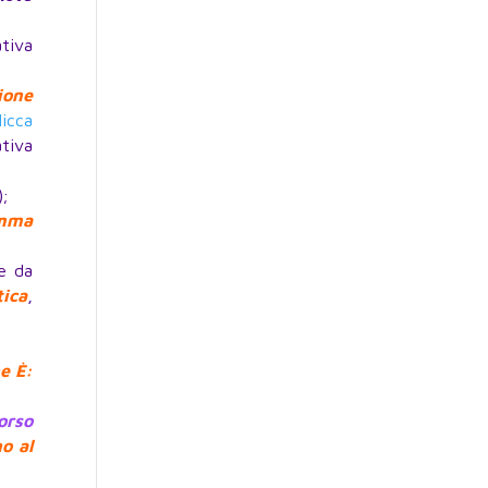
ativa
ione
licca
tiva
);
amma
e da
tica
,
e È:
orso
o al