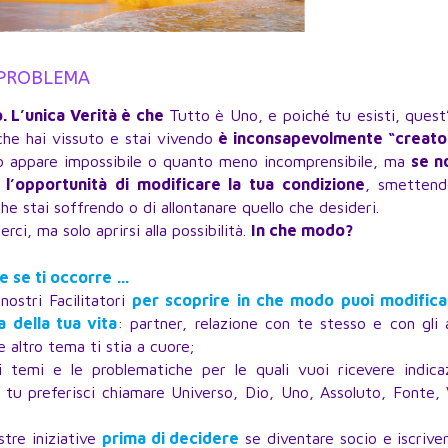
 PROBLEMA
. L’unica Verità è che
Tutto è Uno, e poiché tu esisti, ques
che hai vissuto e stai vivendo
è inconsapevolmente “creato
to appare impossibile o quanto meno incomprensibile, ma
se n
i l’opportunità di modificare la tua condizione
, smettend
he stai soffrendo o di allontanare quello che desideri.
rci, ma solo aprirsi alla possibilità.
In che modo?
e se ti occorre …
ostri Facilitatori
per scoprire in che modo puoi modifica
 della tua vita
: partner, relazione con te stesso e con gli a
 altro tema ti stia a cuore;
i temi e le problematiche per le quali vuoi ricevere indicaz
 tu preferisci chiamare Universo, Dio, Uno, Assoluto, Fonte,
stre iniziative
prima di decidere
se diventare socio e iscriver