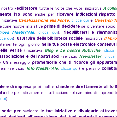
nostro
Facilitatore
tutte le volte che vuoi (iniziativa
A collo
mente l’Io Sono
anche per
ricevere indicazioni rispetto 
iniziative
Canalizzazione alla Fonte
,
clicca qui
e
Question T
alcune nostre iniziative
prima di decidere
se diventare socio
rova MaeStr’Ale
,
clicca qui
),
riequilibrarti e riarmonizz
icca qui
),
usufruire della biblioteca sociale
(iniziativa
Il libr
itamente ogni giorno
nella tua posta elettronica contenuti
ella Verità
(iniziativa
Blog e Le nostre Rubriche
,
clicca 
l’associazione e dei nostri soci
(servizio
Newsletter
,
clicca 
e
un
messaggio
promemoria che ti ricorda gli appuntam
gram (servizio
Info MaeStr’Ale
,
clicca qui
) e persino
collabo
ale e di impresa
puoi inoltre
chiedere direttamente all’Io 
ità
che periodicamente si affacciano sul cammino di imprendit
 qui
)
ra sede
per
svolgere
le tue iniziative e divulgarle attraver
zi dedicati all’esposizione dei tuoi materiali promozio