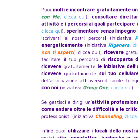
Puoi
inoltre incontrare gratuitamente un
con Me
,
clicca qui
),
consultare diretta
attività e i percorsi ai quali partecipare
(
clicca qui
),
sperimentare senza impegno
iscriverti ai nostri percorsi (iniziativa
P
energeticamente
(iniziativa
Rigenera
,
cl
non ti aspetti
, clicca qui),
ricevere
gratu
facilitare il tuo percorso di
riscoperta d
ricevere
gratuitamente
le iniziative del
ricevere
gratuitamente
sul tuo cellular
dell’associazione attraverso il canale Tele
con noi
(iniziativa
Group One
,
clicca qui
).
Se gestisci e dirigi un’
attività profession
come andare oltre le difficoltà e le critic
professionisti (iniziativa
Channeling
,
clicca
Infine puoi
utilizzare i locali della nost
nostri
sito, newsletter, bacheche e spa