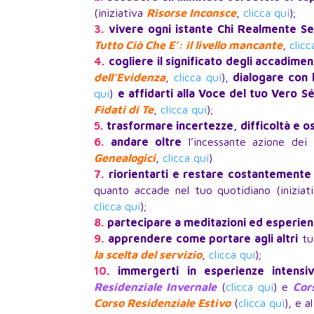
(iniziativa
Risorse Inconsce
,
clicca qui
);
3.
vivere ogni istante Chi Realmente Se
Tutto Ciò Che E’: il livello mancante
,
clicc
4.
cogliere il significato degli accadimen
dell’Evidenza
,
clicca qui
),
dialogare con 
qui
)
e affidarti alla Voce del tuo Vero S
Fidati di Te
,
clicca qui
);
5.
trasformare incertezze, difficoltà e os
6.
andare oltre
l’incessante azione dei
Genealogici
,
clicca qui
)
7.
riorientarti e restare costantemente 
quanto accade nel tuo quotidiano (inizia
clicca qui
);
8.
partecipare a meditazioni ed esperie
9.
apprendere come portare agli altri
tut
la scelta del servizio
,
clicca qui
);
10.
immergerti in esperienze intensi
Residenziale Invernale
(
clicca qui
) e
Cor
Corso Residenziale Estivo
(
clicca qui
), e al