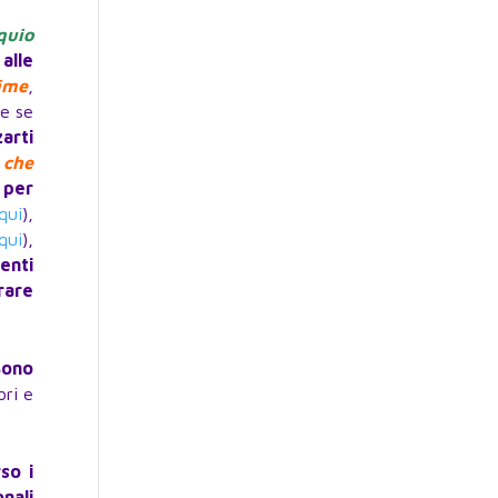
quio
alle
ime
,
 e se
arti
o che
 per
qui
),
qui
),
enti
rare
Sono
ori e
so i
nali