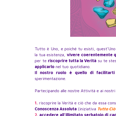
Tutto è Uno, e poiché tu esisti, quest’Uno
la tua esistenza,
vivere coerentemente qu
per te
riscoprire tutta la Verità
su te stess
applicarlo
nel tuo quotidiano.
Il nostro ruolo è quello di facilitarti
sperimentazione.
Partecipando alle nostre Attività e ai nostr
1.
riscoprire la Verità e ciò che da essa con
Conoscenza Assoluta
(iniziativa
Tutto Ciò
2.
accedere all’illimitato serbatoio di ca