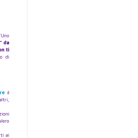
t’Uno
” da
on ti
o di
re
il
ltri,
ioni
 Vero
ti ai