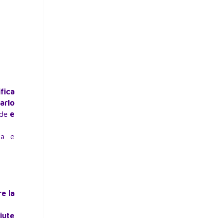
fica
ario
ade
e
ta e
e la
iute