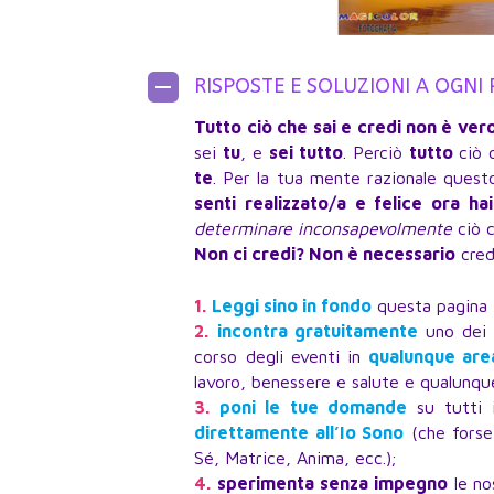
RISPOSTE E SOLUZIONI A OGNI
Tutto ciò che sai e credi non è vero
sei
tu
, e
sei tutto
. Perciò
tutto
ciò 
te
. Per la tua mente razionale ques
senti realizzato/a e felice ora ha
determinare inconsapevolmente
ciò c
Non ci credi? Non è necessario
crede
1.
Leggi sino in fondo
questa pagina
2.
incontra gratuitamente
uno dei n
corso degli eventi in
qualunque area
lavoro, benessere e salute e qualunque
3.
poni le tue domande
su tutti 
direttamente all’Io Sono
(che forse
Sé, Matrice, Anima, ecc.);
4.
sperimenta senza impegno
le no