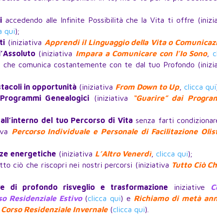
i
accedendo alle Infinite Possibilità che la Vita ti offre (inizi
a qui
);
ti
(iniziativa
Apprendi il Linguaggio della Vita o Comunicaz
l’Assoluto
(iniziativa
Impara a Comunicare con l’Io Sono
,
c
é
che comunica costantemente con te dal tuo Profondo (inizia
tacoli in opportunità
(iniziativa
From Down to Up
,
clicca qui
Programmi Genealogici
(iniziativa
“Guarire” dai Progr
all’interno del tuo Percorso di Vita
senza farti condizionar
tiva
Percorso Individuale e Personale di Facilitazione Olis
nze energetiche
(iniziativa
L’Altro Venerdì
,
clicca qui
);
to ciò che riscopri nei nostri percorsi (iniziativa
Tutto Ciò Ch
ve di profondo risveglio e trasformazione
iniziative
C
so Residenziale Estivo
(
clicca qui
) e
Richiamo di metà ann
Corso Residenziale Invernale
(
clicca qui
).