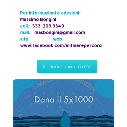
Per informazioni e adesioni:
Massimo Bongini
cell.:
333 209 9349
mail:
masbongini@gmail.com
sito web:
www.facebook.com/initinerepercorsi
Scarica la locandina in PDF