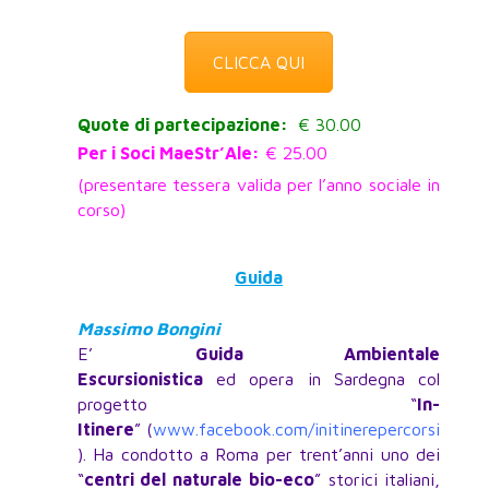
CLICCA QUI
Quote di partecipazione:
€ 30.00
Per i Soci MaeStr’Ale:
€ 25.00
(presentare tessera valida per l’anno sociale in
corso)
Guida
Massimo Bongini
E’
Guida Ambientale
Escursionistica
ed opera in Sardegna col
progetto “
In-
Itinere
” (
www.facebook.com/initinerepercorsi
). Ha condotto a Roma per trent’anni uno dei
“
centri del naturale bio-eco
” storici italiani,