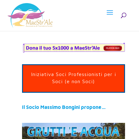
Iniziativa Soci Professionisti per i
Soci (e non Soci)
Il Socio Massimo Bongini propone…