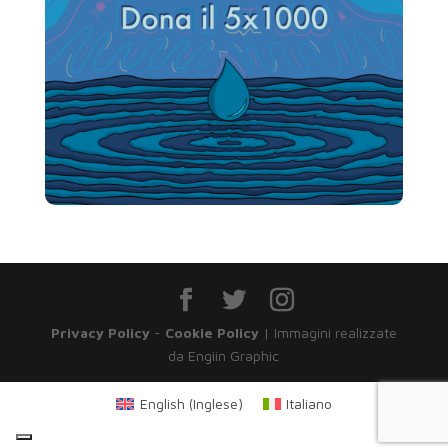
Privacy Policy
-
Cookie Policy
| Immagini realizzate
da Engiin Graphic
English
(
Inglese
)
Italiano