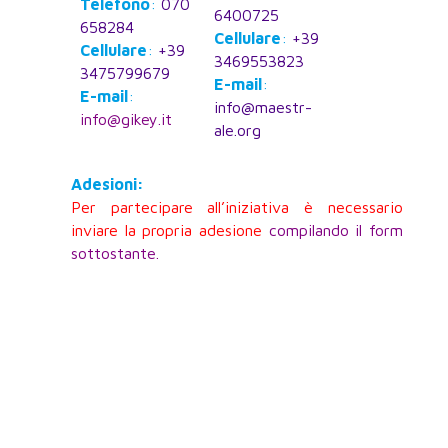
Telefono
:
070
6400725
658284
Cellulare
:
+39
Cellulare
:
+39
3469553823
3475799679
E-mail
:
E-mail
:
info@maestr-
info@gikey.it
ale.org
Adesioni:
Per partecipare all’iniziativa è necessario
inviare la propria adesione
compilando il form
sottostante.