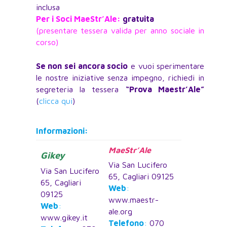
inclusa
Per i Soci MaeStr’Ale
:
gratuita
(presentare tessera valida per anno sociale in
corso)
Se non sei ancora socio
e vuoi sperimentare
le nostre iniziative senza impegno, richiedi in
segreteria la tessera
“Prova Maestr’Ale”
(
clicca qui
)
Informazioni:
MaeStr’Ale
Gikey
Via San Lucifero
Via San Lucifero
65, Cagliari 09125
65, Cagliari
Web
:
09125
www.maestr-
Web
:
ale.org
www.gikey.it
Telefono
:
070