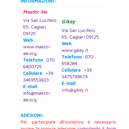
INFORMAZIONI:
MaeStr’Ale
Via San Lucifero
Gikey
65, Cagliari
Via San Lucifero
09125
65, Cagliari 09125
Web
:
Web
:
www.maestr-
www.gikey.it
ale.org
Telefono
:
070
Telefono
:
070
658284
6400725
Cellulare
:
+39
Cellulare
:
+39
3475799679
3469553823
E-mail
:
E-mail
:
info@gikey.it
info@maestr-
ale.org
ADESIONI:
Per partecipare all’iniziativa è necessario
inviare la propria adesione
compilando il form