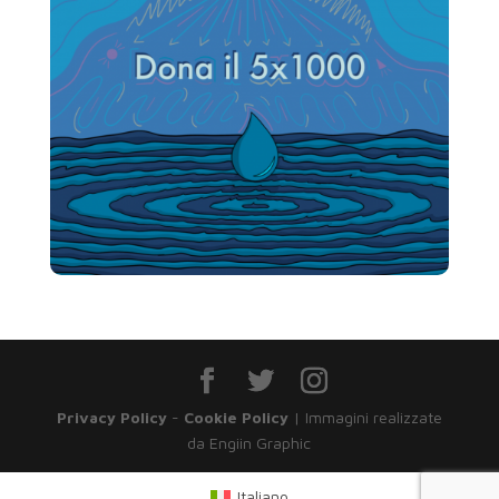
Privacy Policy
-
Cookie Policy
| Immagini realizzate
da Engiin Graphic
Italiano