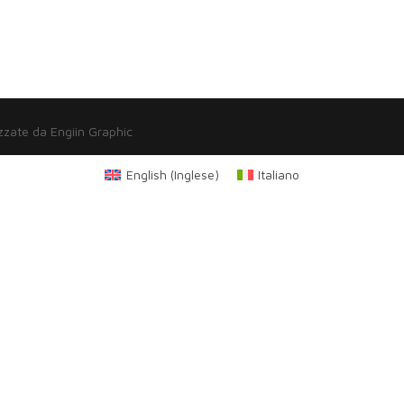
zzate da Engiin Graphic
English
(
Inglese
)
Italiano