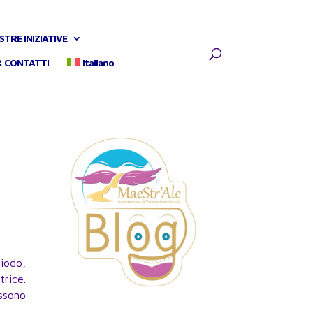
STRE INIZIATIVE
& CONTATTI
Italiano
iodo,
trice.
ssono