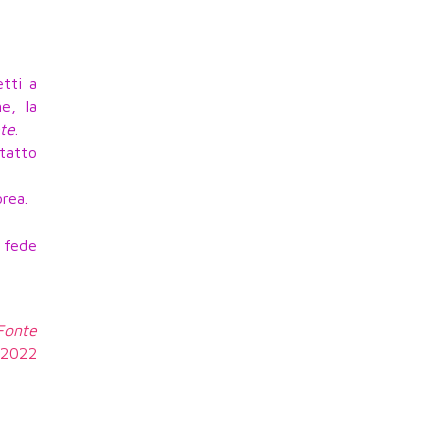
etti a
e, la
ete
.
ntatto
orea.
a fede
 Fonte
5.2022