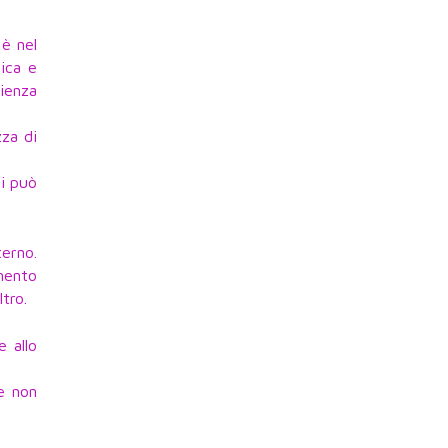
 è nel
ica e
rienza
zza di
oi può
terno.
mento
tro.
e allo
 e non