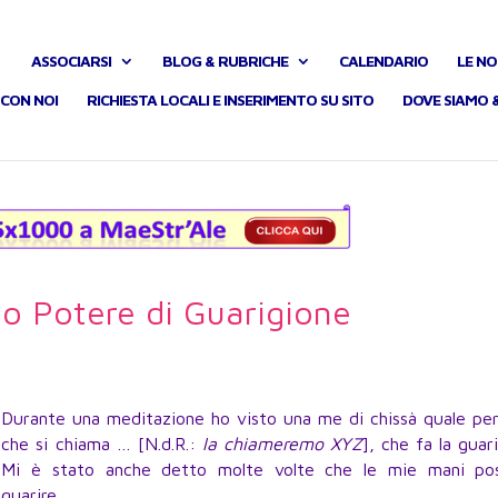
ASSOCIARSI
BLOG & RUBRICHE
CALENDARIO
LE NO
CON NOI
RICHIESTA LOCALI E INSERIMENTO SU SITO
DOVE SIAMO 
tuo Potere di Guarigione
Durante una meditazione ho visto una me di chissà quale per
che si chiama … [N.d.R.:
la chiameremo XYZ
], che fa la guari
Mi è stato anche detto molte volte che le mie mani po
guarire …