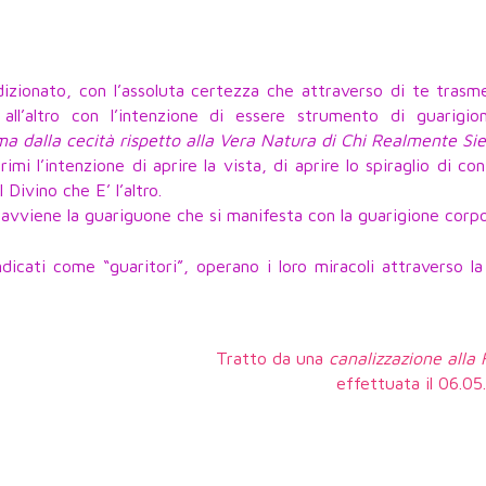
izionato, con l’assoluta certezza che attraverso di te trasm
all’altro con l’intenzione di essere strumento di guarigion
ma dalla cecità rispetto alla Vera Natura di Chi Realmente Si
i l’intenzione di aprire la vista, di aprire lo spiraglio di co
l Divino che E’ l’altro.
he avviene la guariguone che si manifesta con la guarigione corp
dicati come “guaritori”, operano i loro miracoli attraverso l
Tratto da una
canalizzazione alla
effettuata il 06.0