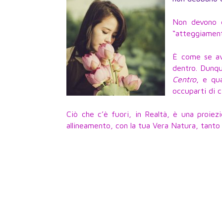
Non devono e
“atteggiament
È come se ave
dentro. Dunqu
Centro
, e qu
occuparti di c
Ciò che c’è fuori, in Realtà, è una proiez
allineamento, con la tua Vera Natura, tanto p