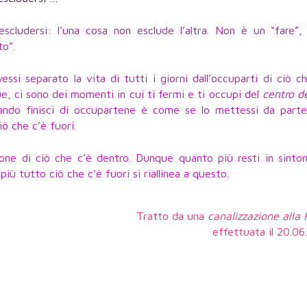
scludersi: l’una cosa non esclude l’altra. Non è un “fare”,
o”.
ssi separato la vita di tutti i giorni dall’occuparti di ciò c
e, ci sono dei momenti in cui ti fermi e ti occupi del
centro de
ando finisci di occupartene è come se lo mettessi da parte
iò che c’è fuori.
ione di ciò che c’è dentro. Dunque quanto più resti in sinton
iù tutto ciò che c’è fuori si riallinea a questo.
Tratto da una
canalizzazione alla
effettuata il 20.0