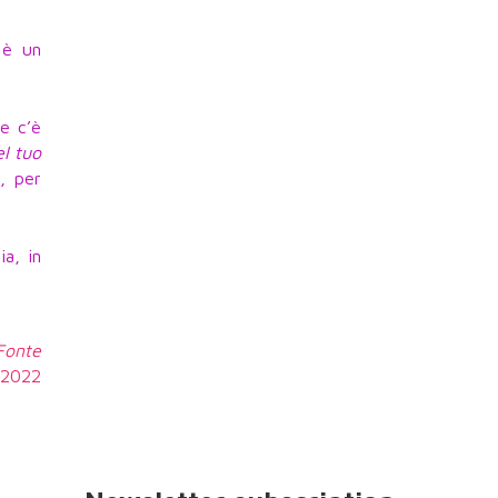
 è un
he c’è
l tuo
, per
ia, in
 Fonte
6.2022