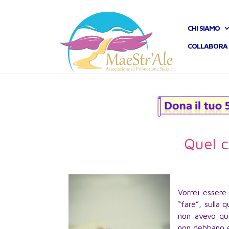
CHI SIAMO
COLLABORA 
Quel c
Vorrei essere 
“fare”, sulla 
non avevo qu
non debbano 