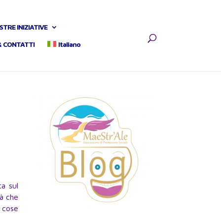
STRE INIZIATIVE
& CONTATTI
Italiano
a sul
tà che
 cose