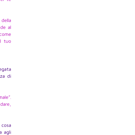
 della
de al
i come
l tuo
egata
nza di
male”.
idare,
a cosa
a agli