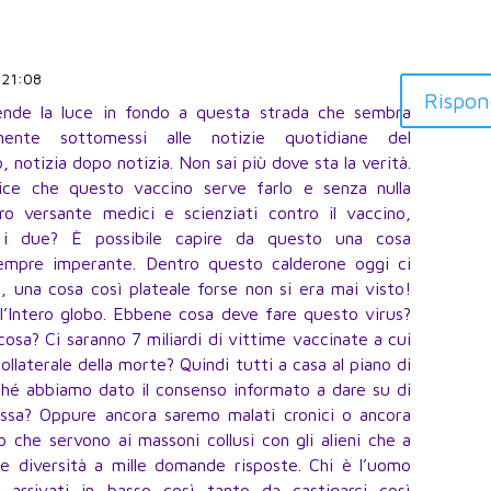
e 21:08
Rispon
ende la luce in fondo a questa strada che sembra
mente sottomessi alle notizie quotidiane del
 notizia dopo notizia. Non sai più dove sta la verità.
dice che questo vaccino serve farlo e senza nulla
tro versante medici e scienziati contro il vaccino,
 i due? È possibile capire da questo una cosa
sempre imperante. Dentro questo calderone oggi ci
, una cosa così plateale forse non si era mai visto!
’Intero globo. Ebbene cosa deve fare questo virus?
 cosa? Ci saranno 7 miliardi di vittime vaccinate a cui
ollaterale della morte? Quindi tutti a casa al piano di
rché abbiamo dato il consenso informato a dare su di
assa? Oppure ancora saremo malati cronici o ancora
che servono ai massoni collusi con gli alieni che a
le diversità a mille domande risposte. Chi è l’uomo
arrivati in basso così tanto da castigarci così