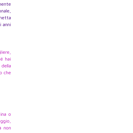
amente
onale,
metta
i anni
liere,
hé hai
 della
do che
vina o
ggio,
à non