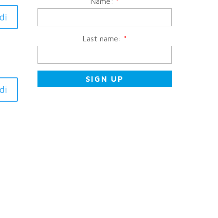
Name:
*
di
Last name:
*
di