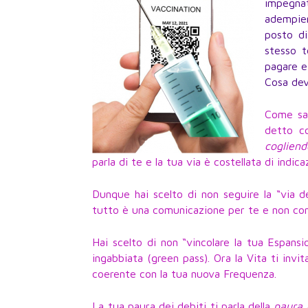
impegnat
adempie
posto di
stesso t
pagare e
Cosa dev
Come sa
detto co
cogliend
parla di te e la tua via è costellata di indicaz
Dunque hai scelto di non seguire la “via de
tutto è una comunicazione per te e non con
Hai scelto di non “vincolare la tua Espansi
ingabbiata (green pass). Ora la Vita ti invi
coerente con la tua nuova Frequenza.
La tua paura dei debiti ti parla della
paura 