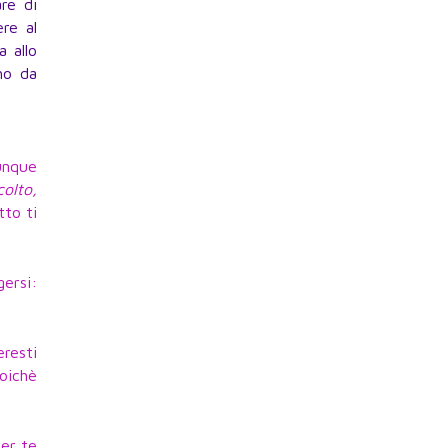
are di
re al
 allo
ho da
unque
olto,
tto ti
gersi:
eresti
poichè
per te