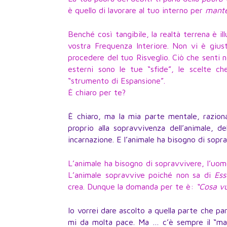
è quello di lavorare al tuo interno per
mante
Benché così tangibile, la realtà terrena è i
vostra Frequenza Interiore. Non vi è gius
procedere del tuo Risveglio. Ciò che senti 
esterni sono le tue “sfide”, le scelte c
“strumento di Espansione”.
È chiaro per te?
È chiaro, ma la mia parte mentale, razio
proprio alla sopravvivenza dell’animale, d
incarnazione. E l’animale ha bisogno di sop
L’animale ha bisogno di sopravvivere, l’uom
L’animale sopravvive poiché non sa di
Ess
crea. Dunque la domanda per te è:
“Cosa vu
Io vorrei dare ascolto a quella parte che p
mi da molta pace. Ma … c’è sempre il “ma” 