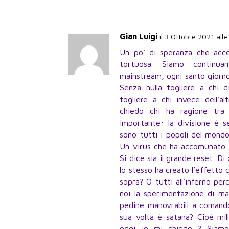
Gian Luigi
il 3 Ottobre 2021 all
Un po’ di speranza che acc
tortuosa. Siamo continua
mainstream, ogni santo giorno,
Senza nulla togliere a chi 
togliere a chi invece dell’al
chiedo chi ha ragione tra
importante: la divisione è 
sono tutti i popoli del mondo
Un virus che ha accomunato l
Si dice sia il grande reset. Di
lo stesso ha creato l’effetto c
sopra? O tutti all’inferno pe
noi la sperimentazione di m
pedine manovrabili a comando 
sua volta è satana? Cioè mil
oggi io mi chiedo ? Siamo 