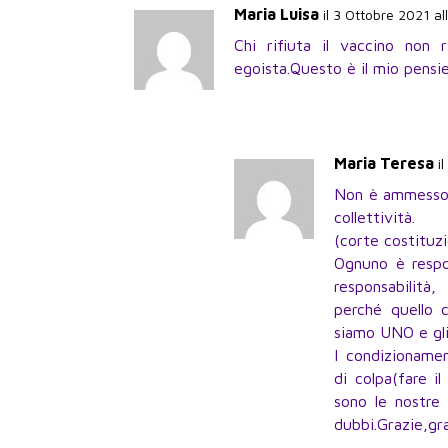
Maria Luisa
il 3 Ottobre 2021 al
Chi rifiuta il vaccino non
egoista.Questo è il mio pensi
Maria Teresa
i
Non è ammesso il
collettività.
(corte costituzi
Ognuno è respo
responsabilità,
perché quello c
siamo UNO e gli
I condizionamen
di colpa(fare i
sono le nostre 
dubbi.Grazie,gra