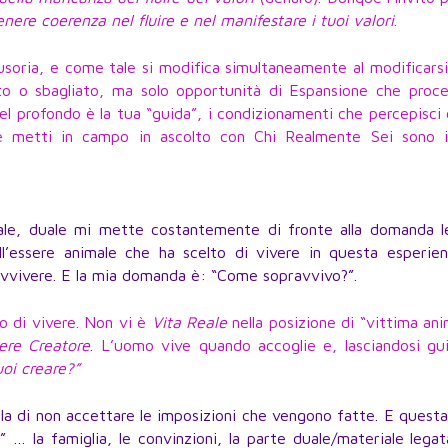
nere coerenza nel fluire e nel manifestare i tuoi valori
.
llusoria, e come tale si modifica simultaneamente al modificarsi
to o sbagliato, ma solo opportunità di Espansione che proce
nel profondo è la tua “guida”, i condizionamenti che percepisc
he metti in campo in ascolto con Chi Realmente Sei sono i
nale, duale mi mette costantemente di fronte alla domanda l
ell’essere animale che ha scelto di vivere in questa esperie
ravvivere. E la mia domanda è: “Come sopravvivo?”.
o di vivere. Non vi è
Vita Reale
nella posizione di “vittima ani
ere Creatore
. L’uomo vive quando accoglie e, lasciandosi gu
oi creare?”
arla di non accettare le imposizioni che vengono fatte. E quest
… la famiglia, le convinzioni, la parte duale/materiale legat