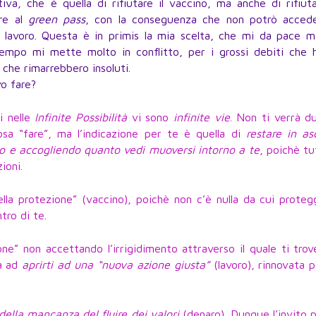
iva, che è quella di rifiutare il vaccino, ma anche di rifiut
re al
green pass
, con la conseguenza che non potrò accede
 lavoro. Questa è in primis la mia scelta, che mi da pace ma
empo mi mette molto in conflitto, per i grossi debiti che 
 che rimarrebbero insoluti.
o fare?
i nelle
Infinite Possibilità
vi sono
infinite vie
. Non ti verrà d
sa “fare”, ma l’indicazione per te è quella di
restare in asc
o e accogliendo quanto vedi muoversi intorno a te
, poichè tu
ioni.
lla protezione” (vaccino), poichè non c’è nulla da cui proteg
tro di te.
one” non accettando l’irrigidimento attraverso il quale ti trov
ta ad
aprirti ad una “nuova azione giusta”
(lavoro), rinnovata 
della mancanza del fluire dei valori
(denaro). Dunque l’invito 