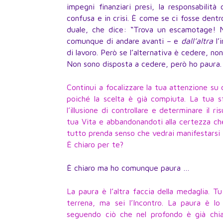
impegni finanziari presi, la responsabilit
confusa e in crisi. È come se ci fosse dentr
duale, che dice: “Trova un escamotage! 
comunque di andare avanti – e
dall’altra
l’
di lavoro. Però se l’alternativa è cedere, no
Non sono disposta a cedere, però ho paura.
Continui a focalizzare la tua attenzione su 
poiché la scelta è già compiuta. La tua 
l’illusione di controllare e determinare il r
tua Vita e abbandonandoti alla certezza ch
tutto prenda senso che vedrai manifestarsi i
È chiaro per te?
È chiaro ma ho comunque paura …
La paura è l’altra faccia della medaglia. T
terrena, ma sei l’Incontro. La paura è lo 
seguendo ciò che nel profondo è già chiaro