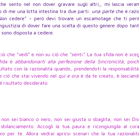
à che sento nel non dover gravare sugli altri,, mi lascia ver
o di me una lotta intestina tra due parti:
una parte
che è razi
Non cedere” – però devi trovare un escamotage che ti per
ingiustizia di dover fare una scelta di questo genere dopo tant
n sono disposta a cedere.
ciò che “vedi” e non su ciò che “senti.” La tua sfida non è sceg
sfida è
abbandonarti alla perfezione della Sincronicità
, poic
isultato con la razionalità quando, prendendoti la responsabilità
e ciò che stai vivendo nel
qui e ora
è da te creato, è lascian
l risultato desiderato.
u non sei bianco o nero, non sei giusta o sbaglita, non sei Di
sbilanciamento. Accogli la tua paura e ricongiungila al cora
 per te. Allora vedrai aprirsi scenari che la tua razionalit