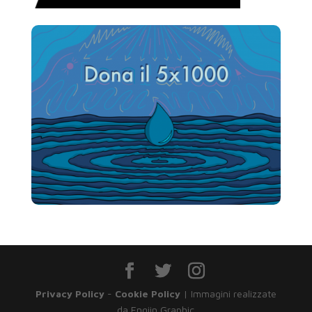
Privacy Policy
-
Cookie Policy
| Immagini realizzate
da Engiin Graphic