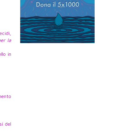
ecidi,
er la
llo in
mento
si del