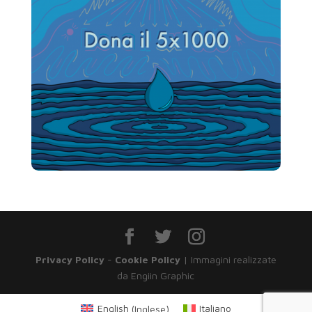
Privacy Policy
-
Cookie Policy
| Immagini realizzate
da Engiin Graphic
English
(
Inglese
)
Italiano