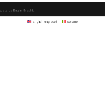
zzate da Engiin Graphic
English
(
Inglese
)
Italiano