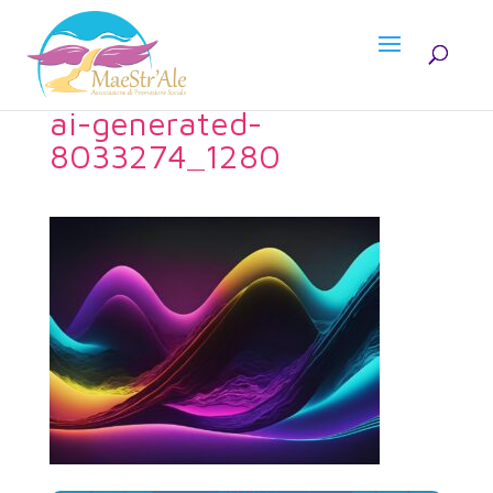
ai-generated-
8033274_1280