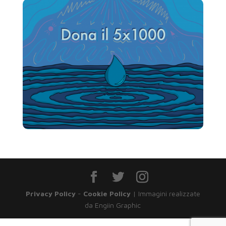
Privacy Policy
-
Cookie Policy
| Immagini realizzate
da Engiin Graphic