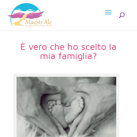
È vero che ho scelto la
mia famiglia?