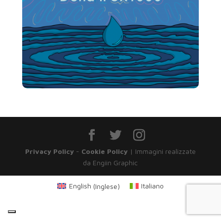
Privacy Policy
-
Cookie Policy
| Immagini realizzate
da Engiin Graphic
English
(
Inglese
)
Italiano