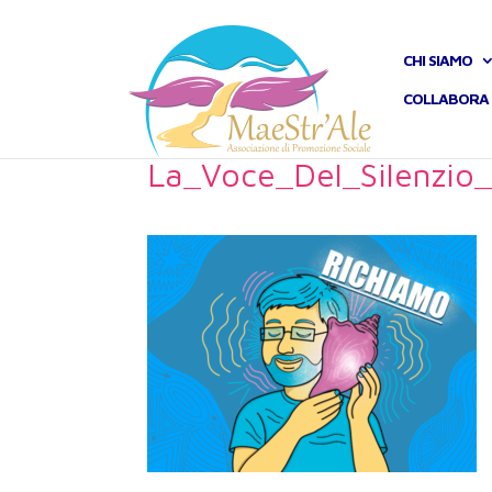
CHI SIAMO
COLLABORA 
La_Voce_Del_Silenzio_