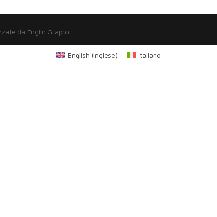
zzate da Engiin Graphic
English
(
Inglese
)
Italiano