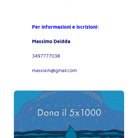
Per informazioni e iscrizioni:
Massimo Deidda
3497777038
massixm@gmail.com