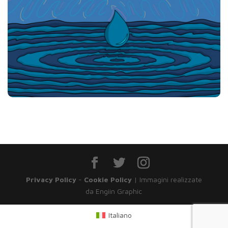
Privacy Policy
-
Cookie Policy
| Immagini realizzate
da Engiin Graphic
Italiano