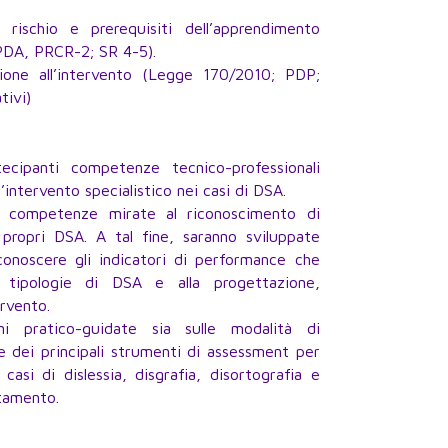
rischio e prerequisiti dell’apprendimento
IPDA, PRCR-2; SR 4-5).
ione all’intervento (Legge 170/2010; PDP;
tivi)
tecipanti competenze tecnico-professionali
l’intervento specialistico nei casi di DSA.
e competenze mirate al riconoscimento di
e propri DSA. A tal fine, saranno sviluppate
conoscere gli indicatori di performance che
e tipologie di DSA e alla progettazione,
ervento.
oni pratico-guidate sia sulle modalità di
e dei principali strumenti di assessment per
casi di dislessia, disgrafia, disortografia e
ttamento.