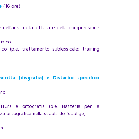
a
(16 ore)
nell’area della lettura e della comprensione
linico
ico (p.e. trattamento sublessicale; training
critta (disgrafia) e Disturbo specifico
ino
ttura e ortografia (p.e. Batteria per la
a ortografica nella scuola dell’obbligo)
ia