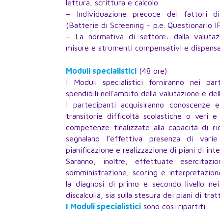
lettura, scrittura e calcolo.
– Individuazione precoce dei fattori di 
(Batterie di Screening – p.e. Questionario 
– La normativa di settore: dalla valutaz
misure e strumenti compensativi e dispensa
Moduli specialistici
(48 ore)
I Moduli specialistici forniranno nei par
spendibili nell’ambito della valutazione e del
I partecipanti acquisiranno conoscenze 
transitorie difficoltà scolastiche o veri 
competenze finalizzate alla capacità di ri
segnalano l’effettiva presenza di vari
pianificazione e realizzazione di piani di int
Saranno, inoltre, effettuate esercitazi
somministrazione, scoring e interpretazion
la diagnosi di primo e secondo livello nei 
discalculia, sia sulla stesura dei piani di tra
I Moduli specialistici
sono cosi ripartiti: