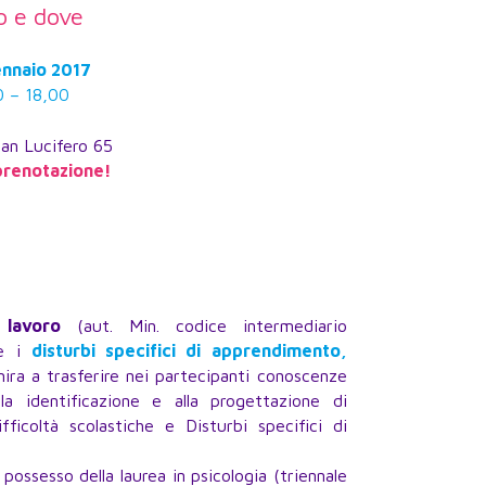
 e dove
ennaio 2017
0 – 18,00
San Lucifero 65
prenotazione!
 lavoro
(aut. Min. codice intermediario
ve i
disturbi specifici di apprendimento,
ira a trasferire nei partecipanti conoscenze
a identificazione e alla progettazione di
ifficoltà scolastiche e Disturbi specifici di
possesso della laurea in psicologia (triennale