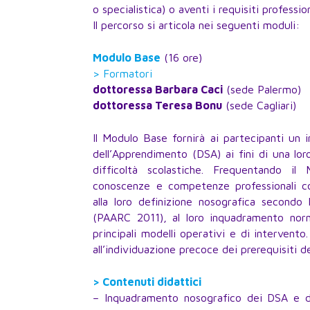
o specialistica) o aventi i requisiti professi
Il percorso si articola nei seguenti moduli:
Modulo Base
(16 ore)
> Formatori
dottoressa Barbara Caci
(sede Palermo)
dottoressa Teresa Bonu
(sede Cagliari)
Il Modulo Base fornirà ai partecipanti un 
dell’Apprendimento (DSA) ai fini di una lor
difficoltà scolastiche. Frequentando il
conoscenze e competenze professionali co
alla loro definizione nosografica secondo
(PAARC 2011), al loro inquadramento norm
principali modelli operativi e di intervento
all’individuazione precoce dei prerequisiti d
> Contenuti didattici
– Inquadramento nosografico dei DSA e diff