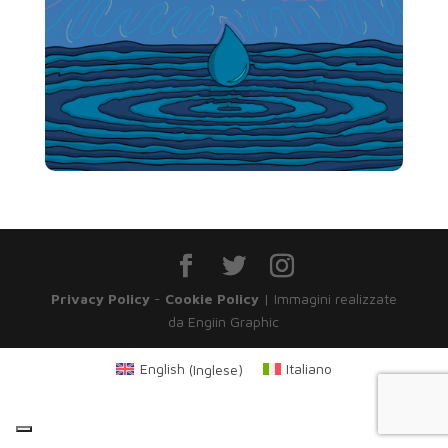
Privacy Policy
-
Cookie Policy
| Immagini realizzate
da Engiin Graphic
English
(
Inglese
)
Italiano