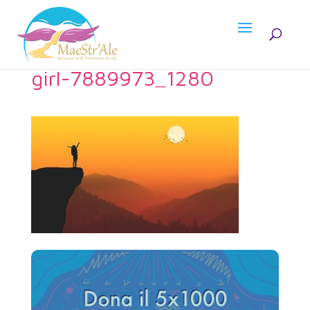
girl-7889973_1280