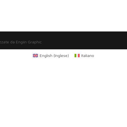
zzate da Engiin Graphic
English
(
Inglese
)
Italiano