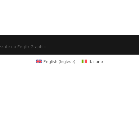
zzate da Engiin Graphic
English
(
Inglese
)
Italiano