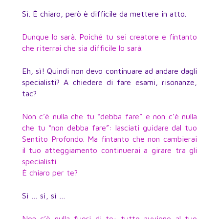
Sì. È chiaro, però è difficile da mettere in atto.
Dunque lo sarà. Poiché tu sei creatore e fintanto
che riterrai che sia difficile lo sarà.
Eh, sì! Quindi non devo continuare ad andare dagli
specialisti? A chiedere di fare esami, risonanze,
tac?
Non c’è nulla che tu “debba fare” e non c’è nulla
che tu “non debba fare”: lasciati guidare dal tuo
Sentito Profondo. Ma fintanto che non cambierai
il tuo atteggiamento continuerai a girare tra gli
specialisti.
È chiaro per te?
Sì … sì, sì …
Non c’è nulla fuori di te: tutto avviene al tuo