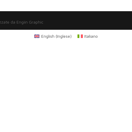
zzate da Engiin Graphic
English
(
Inglese
)
Italiano