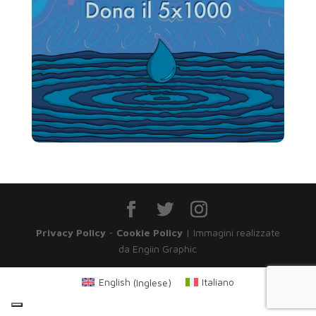
Privacy Policy
-
Cookie Policy
| Immagini realizzate
da Engiin Graphic
English
(
Inglese
)
Italiano