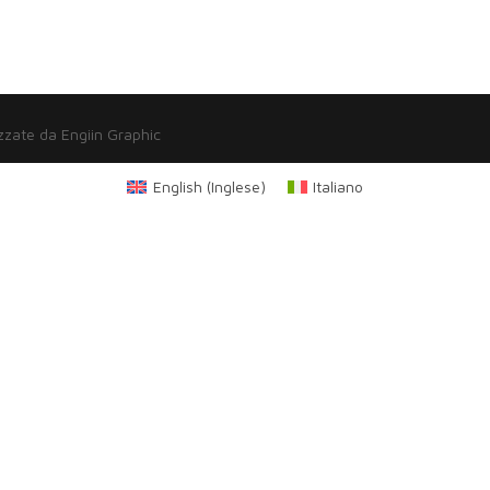
zzate da Engiin Graphic
English
(
Inglese
)
Italiano