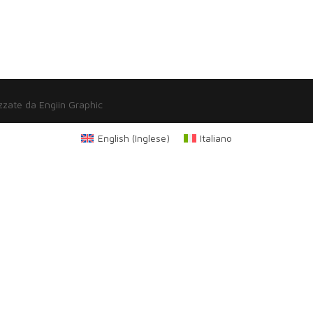
zzate da Engiin Graphic
English
(
Inglese
)
Italiano