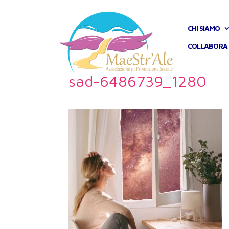
CHI SIAMO
COLLABORA 
sad-6486739_1280