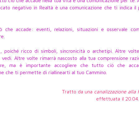
tto ciò che accade nella tua vita è una comunicazione per te.
icato negativo in Realtà è una comunicazione che ti indica il
 che accade: eventi, relazioni, situazioni e osservale co
re.
 poiché ricco di simboli, sincronicità o archetipi. Altre volt
vedi. Altre volte rimarrà nascosto alla tua comprensione razi
ire, ma è importante accogliere che tutto ciò che acc
e che ti permette di riallinearti al tuo Cammino.
Tratto da una
canalizzazione alla
effettuata il 20.0