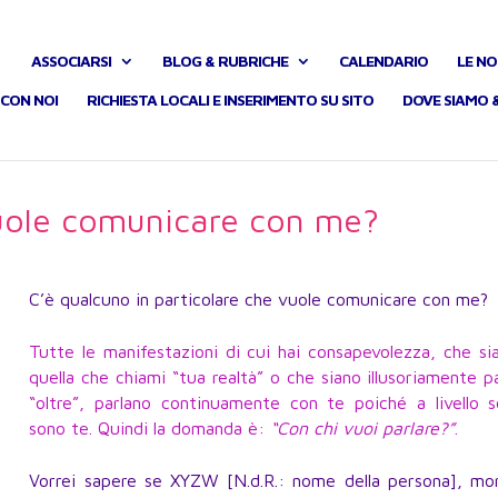
ASSOCIARSI
BLOG & RUBRICHE
CALENDARIO
LE NO
CON NOI
RICHIESTA LOCALI E INSERIMENTO SU SITO
DOVE SIAMO 
uole comunicare con me?
C’è qualcuno in particolare che vuole comunicare con me?
Tutte le manifestazioni di cui hai consapevolezza, che si
quella che chiami “tua realtà” o che siano illusoriamente p
“oltre”, parlano continuamente con te poiché a livello s
sono te. Quindi la domanda è:
“Con chi vuoi parlare?”
.
Vorrei sapere se XYZW [N.d.R.: nome della persona], mor