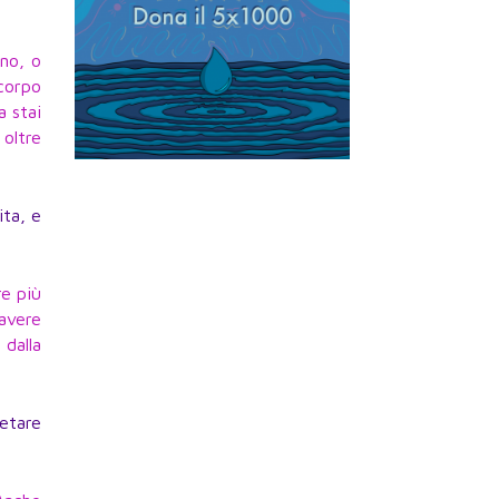
eno, o
corpo
a stai
oltre
ita, e
re più
’avere
 dalla
etare