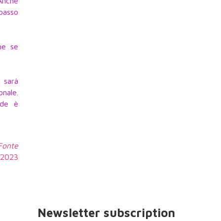
 Anche
 passo
me se
e sarà
onale.
ade è
 Fonte
4.2023
Newsletter subscription