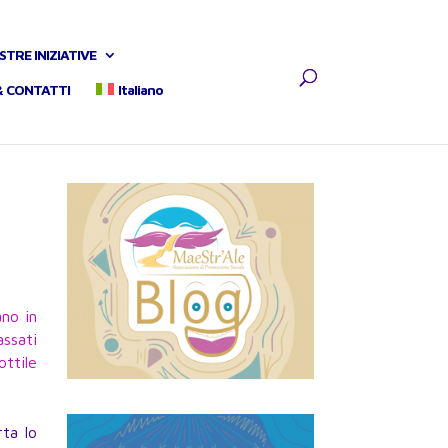
STRE INIZIATIVE
& CONTATTI
Italiano
ano in
assati
ottile
ta lo