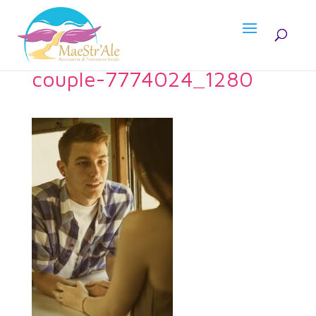
couple-7774024_1280