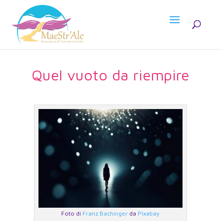
Quel vuoto da riempire
Foto di
Franz Bachinger
da
Pixabay