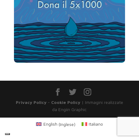
Privacy Policy
-
Cookie Policy
| Immagini realizzate
da Engiin Graphic
English
(
Inglese
)
Italiano