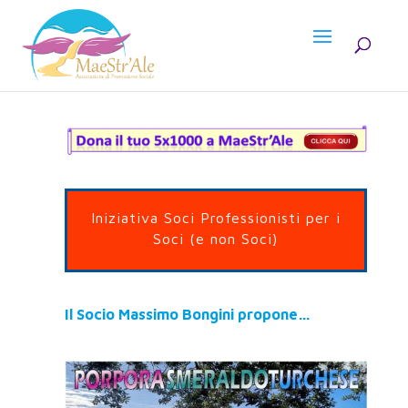
Iniziativa Soci Professionisti per i
Soci (e non Soci)
Il Socio Massimo Bongini propone…