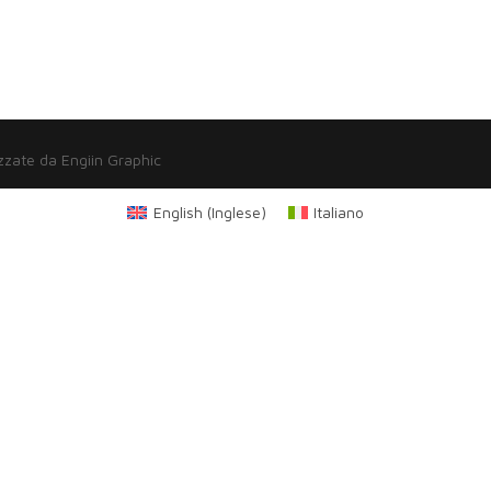
zzate da Engiin Graphic
English
(
Inglese
)
Italiano