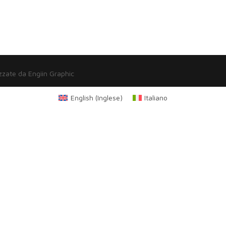
zzate da Engiin Graphic
English
(
Inglese
)
Italiano