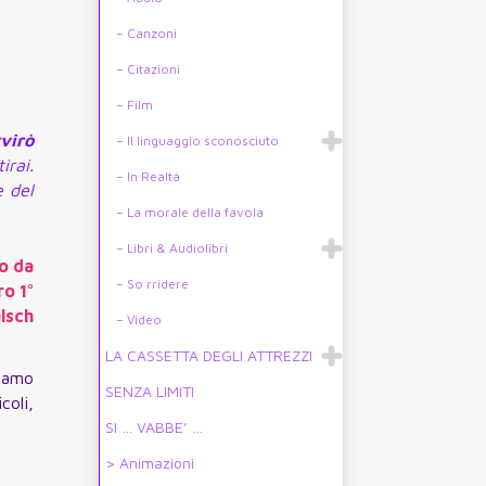
– Canzoni
– Citazioni
– Film
virò
– Il linguaggio sconosciuto
irai.
– In Realtà
e del
– La morale della favola
– Libri & Audiolibri
o da
– So rridere
ro 1°
lsch
– Video
LA CASSETTA DEGLI ATTREZZI
biamo
SENZA LIMITI
coli,
SI … VABBE’ …
> Animazioni