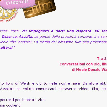
lsiasi cosa.
Mi impegnerò a darti una risposta
.
Mi ser
.
Osserva. Ascolta
. Le parole della prossima canzone che sent
icolo che leggerai. La trama del prossimo film alla proiezion
colterai
.”
Tratt
Conversazioni con Dio, lib
di Neale Donald Wa
to libro di Walsh è giunto nelle nostre mani. Da allora ab
ssoluto ha voluto comunicarci attraverso video, film, arti
ortanti per la nostra vita.
on coglierlo.