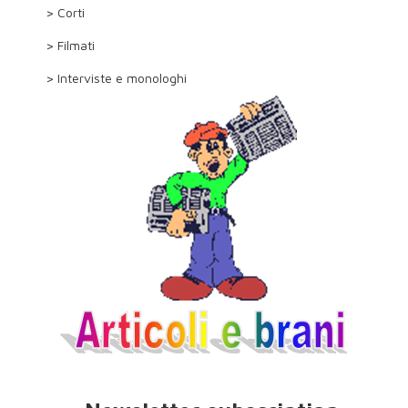
> Corti
> Filmati
> Interviste e monologhi