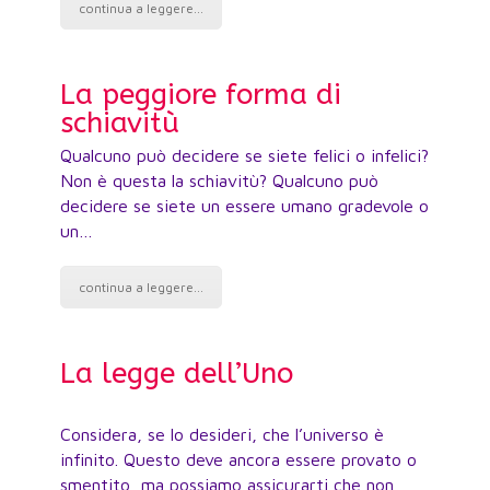
continua a leggere...
c
La peggiore forma di
F
schiavitù
Qualcuno può decidere se siete felici o infelici?
Sem
Non è questa la schiavitù? Qualcuno può
si 
decidere se siete un essere umano gradevole o
l’a
un…
dor
continua a leggere...
c
La legge dell’Uno
Ri
po
Considera, se lo desideri, che l’universo è
Mol
infinito. Questo deve ancora essere provato o
avi
smentito, ma possiamo assicurarti che non
del