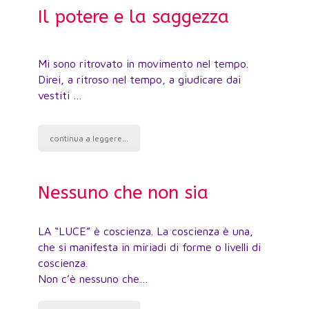
Il potere e la saggezza
L’
Mi sono ritrovato in movimento nel tempo.
Tut
Direi, a ritroso nel tempo, a giudicare dai
Nie
vestiti …
continua a leggere...
c
Nessuno che non sia
C
LA “LUCE” è coscienza. La coscienza è una,
Puo
che si manifesta in miriadi di forme o livelli di
ess
coscienza.
tua
Non c’è nessuno che…
So