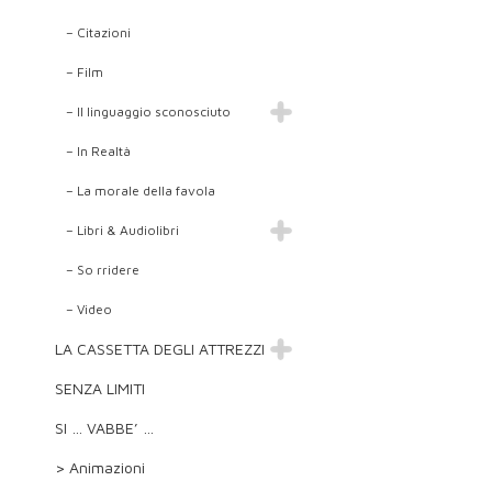
– Citazioni
– Film
– Il linguaggio sconosciuto
– In Realtà
– La morale della favola
– Libri & Audiolibri
– So rridere
– Video
LA CASSETTA DEGLI ATTREZZI
SENZA LIMITI
SI … VABBE’ …
> Animazioni