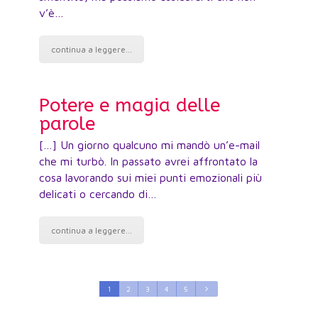
v’è…
por
continua a leggere...
c
Potere e magia delle
Il
parole
[…] Un giorno qualcuno mi mandò un’e-mail
Esi
che mi turbò. In passato avrei affrontato la
ris
cosa lavorando sui miei punti emozionali più
Il 
delicati o cercando di…
sus
continua a leggere...
c
1
2
3
4
5