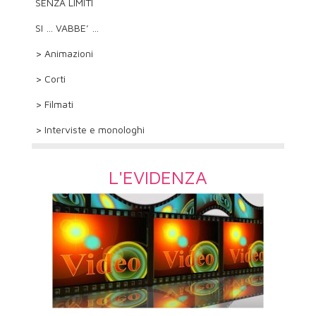
SENZA LIMITI
SI … VABBE’ …
> Animazioni
> Corti
> Filmati
> Interviste e monologhi
L'EVIDENZA