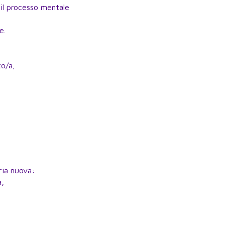
il processo mentale
e.
o/a,
ria nuova:
a,