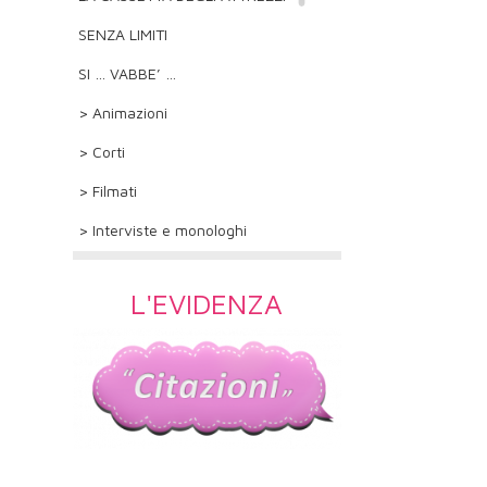
SENZA LIMITI
SI … VABBE’ …
> Animazioni
> Corti
> Filmati
> Interviste e monologhi
L'EVIDENZA