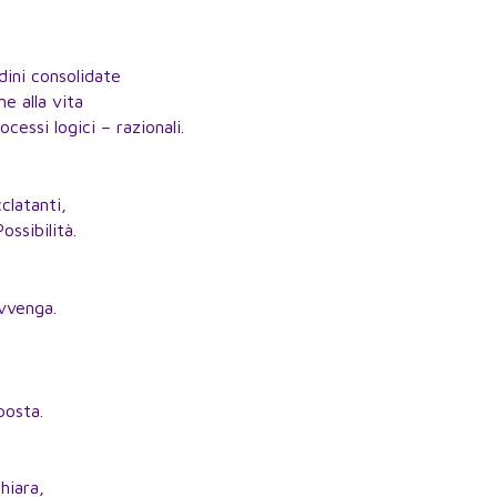
dini consolidate
e alla vita
cessi logici – razionali.
clatanti,
ossibilità.
avvenga.
:
posta.
hiara,