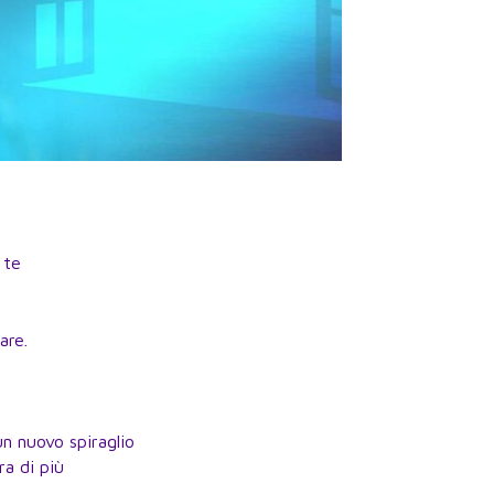
 te
.
are.
un nuovo spiraglio
ra di più