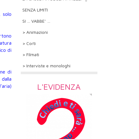
SENZA LIMITI
, solo
SI … VABBE’ …
> Animazioni
ertono
natura
> Corti
ico di
> Filmati
> Interviste e monologhi
one di
 dalla
L'EVIDENZA
’aria)