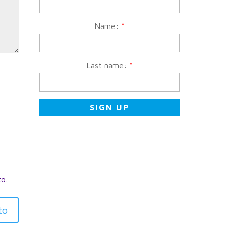
Name:
*
Last name:
*
to.
to