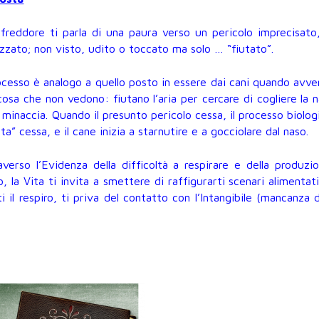
affreddore ti parla di una paura verso un pericolo imprecisato
izzato; non visto, udito o toccato ma solo … “fiutato”.
rocesso è analogo a quello posto in essere dai cani quando avv
cosa che non vedono: fiutano l’aria per cercare di cogliere la 
a minaccia. Quando il presunto pericolo cessa, il processo biolog
rta” cessa, e il cane inizia a starnutire e a gocciolare dal naso.
averso l’Evidenza della difficoltà a respirare e della produzi
, la Vita ti invita a smettere di raffigurarti scenari alimentati
il respiro, ti priva del contatto con l’Intangibile (mancanza d