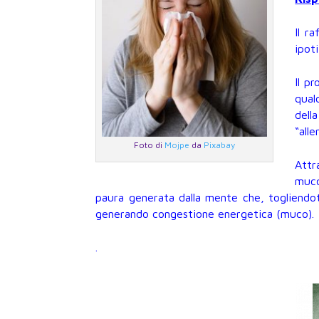
Il r
ipot
Il p
qual
dell
“alle
Foto di
Mojpe
da
Pixabay
Attr
muco
paura generata dalla mente che, togliendoti 
generando congestione energetica (muco).
.