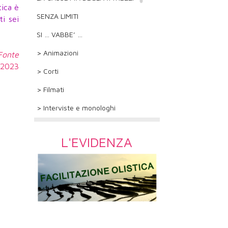
tica è
SENZA LIMITI
i sei
SI … VABBE’ …
> Animazioni
 Fonte
6.2023
> Corti
> Filmati
> Interviste e monologhi
L'EVIDENZA