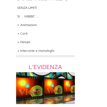
SENZA LIMITI
SI … VABBE’ …
> Animazioni
> Corti
> Filmati
> Interviste e monologhi
L'EVIDENZA