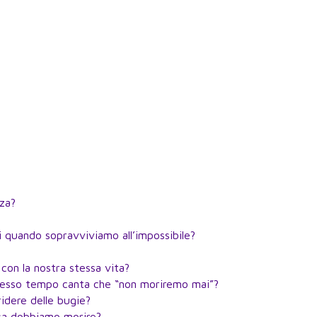
nza?
ri quando sopravviviamo all’impossibile?
 con la nostra stessa vita?
 stesso tempo canta che “non moriremo mai”?
idere delle bugie?
sa dobbiamo morire?